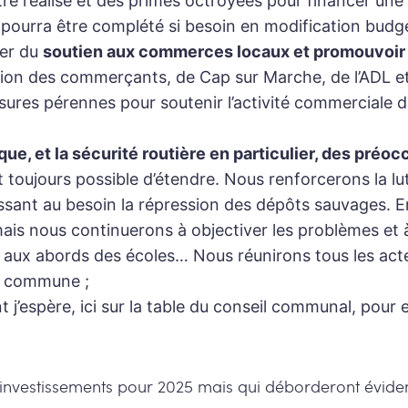
être réalisé et des primes octroyées pour financer un
 pourra être complété si besoin en modification budgé
ter du
soutien aux commerces locaux et promouvoir l
ion des commerçants, de Cap sur Marche, de l’ADL et d
esures pérennes pour soutenir l’activité commerciale du
ique, et la sécurité routière en particulier, des pré
toujours possible d’étendre. Nous renforcerons la lut
ssant au besoin la répression des dépôts sauvages. E
mais nous continuerons à objectiver les problèmes et
ité aux abords des écoles… Nous réunirons tous les a
ie commune ;
t j’espère, ici sur la table du conseil communal, po
investissements pour 2025 mais qui déborderont évidem