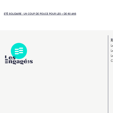
ETÉ SOLIDAIRE : UN COUP DE POUCE POUR LES + DE 60 ANS
D
A
L
L
L
C