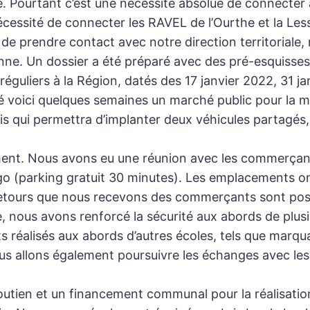
. Pourtant c’est une nécessité absolue de connecter 
cessité de connecter les RAVEL de l’Ourthe et la Less
 de prendre contact avec notre direction territorial
ne. Un dossier a été préparé avec des pré-esquisses 
éguliers à la Région, datés des 17 janvier 2022, 31 j
 voici quelques semaines un marché public pour la m
s qui permettra d’implanter deux véhicules partagés, en 
ement. Nous avons eu une réunion avec les commerçant
go (parking gratuit 30 minutes). Les emplacements on
s retours que nous recevons des commerçants sont posi
re, nous avons renforcé la sécurité aux abords de plu
éalisés aux abords d’autres écoles, tels que marqua
us allons également poursuivre les échanges avec les 
utien et un financement communal pour la réalisation