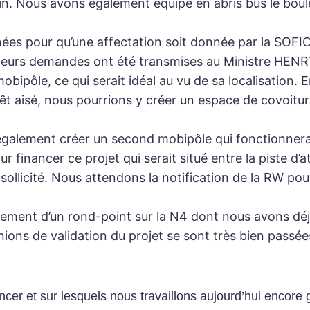
ain. Nous avons également équipé en abris bus le boul
nnées pour qu’une affectation soit donnée par la SOFI
urs demandes ont été transmises au Ministre HENRY. 
bipôle, ce qui serait idéal au vu de sa localisation. 
t aisé, nous pourrions y créer un espace de covoitura
également créer un second mobipôle qui fonctionnerai
r financer ce projet qui serait situé entre la piste d
ollicité. Nous attendons la notification de la RW pou
ment d’un rond-point sur la N4 dont nous avons déjà 
ons de validation du projet se sont très bien passées 
ncer et sur lesquels nous travaillons aujourd’hui encore 