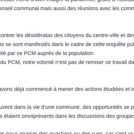
 Conseil communal mais aussi des réunions avec les comm
encontrer les désidératas des citoyens du centre-ville e
ns se sont manifestés dans le cadre de cette enquête p
cité par ce PCM auprès de la population.
u PCM, notre volonté n’est pas de remiser ce travail dans 
s avons déjà commencé à mener des actions étudiées et 
ent dans la vie d’une commune, des opportunités se prése
ts étaient omniprésents dans les discussions des groupes
es pour apaiser des quartiers ou des rues, car c’est 