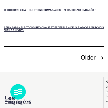
13 OCTOBRE 2024 – ELECTIONS COMMUNALES – 25 CANDIDATS ENGAGÉS !
9 JUIN 2024 – ELECTIONS RÉGIONALE ET FÉDÉRALE – DEUX ENGAGÉS MARCHOIS
SUR LES LISTES
Older
D
A
L
L
L
C