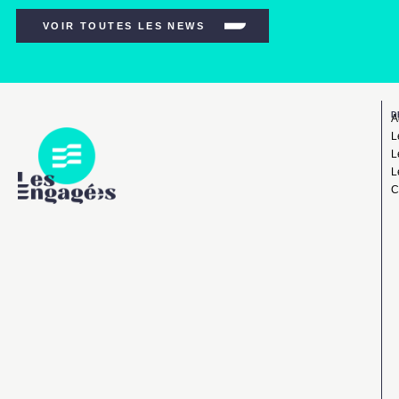
VOIR TOUTES LES NEWS
D
A
L
L
L
C